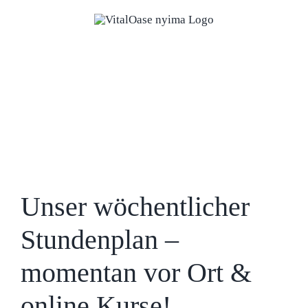
Zum
Inhalt
springen
Unser wöchentlicher
Stundenplan –
momentan vor Ort &
online Kurse!